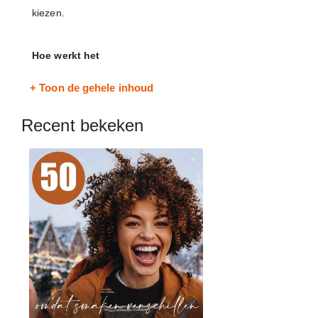
kiezen.
Hoe werkt het
Na het plaatsen van jouw bestelling ontvang je binnen 30
+ Toon de gehele inhoud
minuten een mail met een link naar de keuzekado
shopdecorator om jouw eigen shopnaam te kiezen, in te
Recent bekeken
stellen en te personaliseren met jouw voorwoord of een
leuk filmpje. Ook kun je hier de e-mailadressen van de
ontvangers uploaden en jouw e-mailing instellen en
personaliseren. Je kunt de instellingen invoeren en
aanpassen tot het moment je de mailing wilt laten
verzenden. Je ontvangt automatische reminders als je de
shop nog niet volledig hebt ingesteld.
Op de door jou gekozen datum ontvangen je