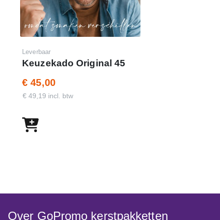
Leverbaar
Keuzekado Original 45
€ 45,00
€ 49,19 incl. btw
Over GoPromo kerstpakketten