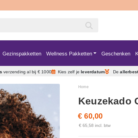
Gezinspakketten
Wellness Pakketten
Geschenken
is
verzending
al bij € 1000
Kies zelf je
leverdatum
De
allerbes
Home
Keuzekado O
€ 60,00
€ 65,58 incl. btw